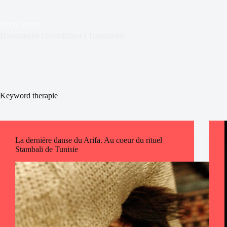
Passer
au
contenu
Docu Stories
Documenter l Sensibiliser l Transmettre
Keyword
therapie
La dernière danse du Arifa. Au coeur du rituel
Stambali de Tunisie