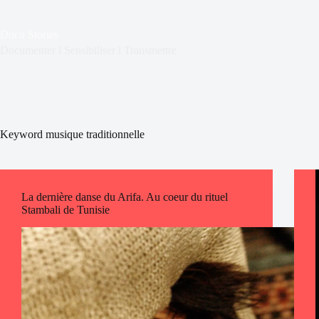
Passer
au
contenu
Docu Stories
Documenter l Sensibiliser l Transmettre
Keyword
musique traditionnelle
La dernière danse du Arifa. Au coeur du rituel
Stambali de Tunisie