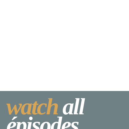
watch
all
épisodes