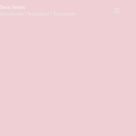
Passer
Docu Stories
au
contenu
Documenter l Sensibiliser l Transmettre